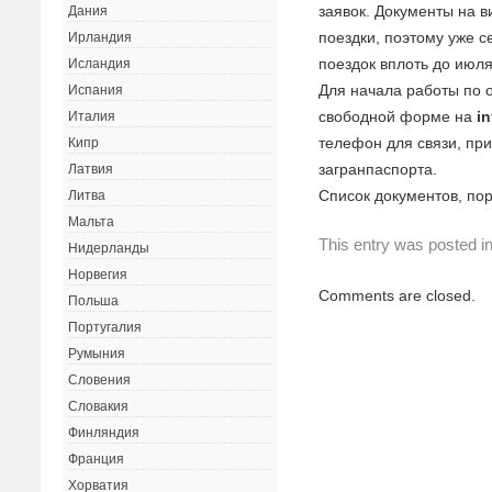
заявок. Документы на в
Дания
поездки, поэтому уже 
Ирландия
поездок вплоть до июля
Исландия
Для начала работы по 
Испания
свободной форме на
i
Италия
телефон для связи, пр
Кипр
загранпаспорта.
Латвия
Список документов, по
Литва
Мальта
This entry was posted i
Нидерланды
Норвегия
Comments are closed.
Польша
Португалия
Румыния
Словения
Словакия
Финляндия
Франция
Хорватия