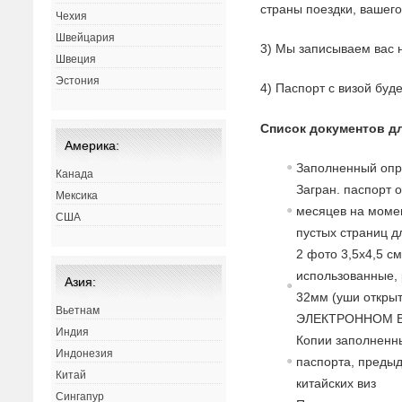
страны поездки, вашего
Чехия
Швейцария
3) Мы записываем вас 
Швеция
Эстония
4) Паспорт с визой буд
Список документов дл
Америка:
Заполненный опр
Канада
Загран. паспорт 
Мексика
месяцев на момен
США
пустых страниц д
2 фото 3,5х4,5 с
использованные, 
Азия:
32мм (уши открыт
Вьетнам
ЭЛЕКТРОННОМ В
Индия
Копии заполненны
Индонезия
паспорта, преды
Китай
китайских виз
Сингапур