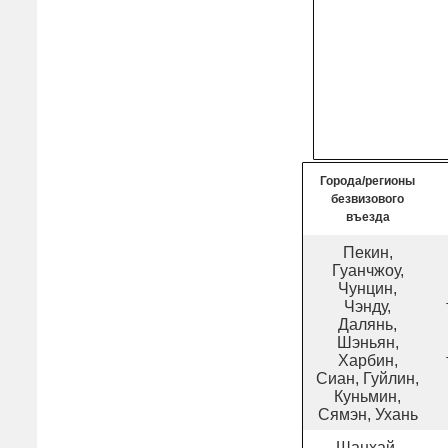
Города/регионы
безвизового
въезда
Пекин,
Гуанчжоу,
Чунцин,
Чэнду,
Далянь,
Шэньян,
Харбин,
Сиан, Гуйлин,
Куньмин,
Сямэн, Ухань
Шанхай,