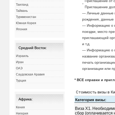
Приглашение от с
Таиланд
Приглашение дол
Тайвань
— Личные данные п
Туркменистан
рождения, данные п
Южная Корея
— Информацию о в
Япония
поездки, место пр
приглашающей орг
и т.д.
Средний Восток:
— Информацию о п
название организа
Израиль
печать организаци
Иран
организации или п
ОАЭ
Саудовская Аравия
* ВСЕ справки и приг
Турция
Африка:
Кения
Нигерия