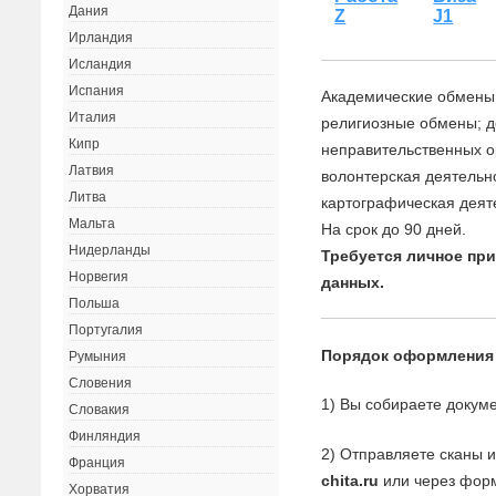
Дания
Z
J1
Ирландия
Исландия
Испания
Академические обмены;
Италия
религиозные обмены; д
Кипр
неправительственных о
Латвия
волонтерская деятельно
Литва
картографическая деят
Мальта
На срок до 90 дней.
Нидерланды
Требуется личное пр
Норвегия
данных.
Польша
Португалия
Порядок оформления
Румыния
Словения
1) Вы собираете докуме
Словакия
Финляндия
2) Отправляете сканы 
Франция
chita.ru
или через форм
Хорватия