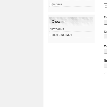
Эфиопия
Г
Океания:
Австралия
Г
Новая Зеландия
С
П