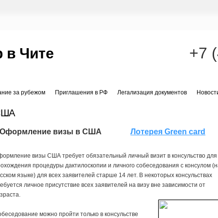
+7 
 в Чите
ание за рубежом
Приглашения в РФ
Легализация документов
Новост
США
Оформление визы в США
Лотерея Green card
формление визы США требует обязательный личный визит в консульство для
охождения процедуры дактилоскопии и личного собеседования с консулом (н
сском языке) для всех заявителей старше 14 лет. В некоторых консульствах
ебуется личное присутствие всех заявителей на визу вне зависимости от
зраста.
беседование можно пройти только в консульстве