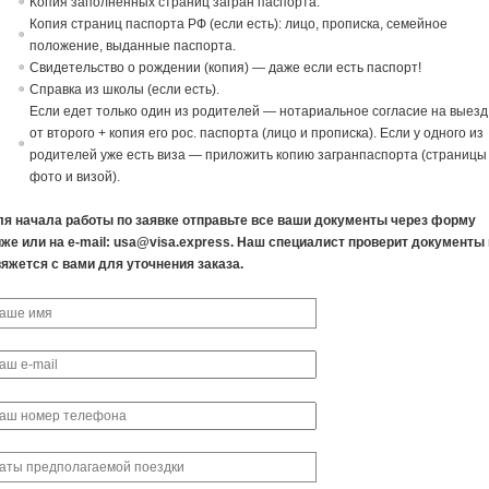
Копия заполненных страниц загран паспорта.
Копия страниц паспорта РФ (если есть): лицо, прописка, семейное
положение,
в
ыданные паспорта.
Св
идетельст
в
о о рождении (копия) — даже если есть паспорт!
Спра
в
ка из школы (если есть).
Если едет только один из родителей — нотариальное согласие
на
в
ыезд
от
в
торого + копия его рос. паспорта (лицо и прописка). Если у одного из
родителей уже есть виза — приложить копию загранпаспорта (страницы
фото и визой).
ля начала работы по заявке отправьте все ваши документы через форму
же или на e-mail:
usa@visa.express
. Наш специалист проверит документы 
яжется с вами для уточнения заказа.