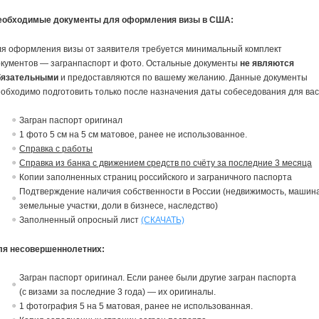
еобходимые документы для оформления визы в США:
ля оформления визы от заявителя требуется минимальный комплект
окументов — загранпаспорт и фото. Остальные документы
не являются
бязательными
и предоставляются по вашему желанию. Данные документы
обходимо подготовить только после назначения даты собеседования для вас
Загран паспорт оригинал
1 фото 5 см на 5 см матовое, ранее не использованное.
Справка с работы
Справка из банка с движением средств по счёту за последние 3 месяца
Копии заполненных страниц российского и заграничного паспорта
Подтверждение наличия собственности в России (недвижимость, машина
земельные участки, доли в бизнесе, наследство)
Заполненный опросный лист
(СКАЧАТЬ)
ля несовершеннолетних:
Загран паспорт ориги
на
л. Если ранее были другие загран паспорта
(с
в
изами за последние 3 года) — их ориги
на
лы.
1 фотография 5
на
5 матовая, ранее не использованная.