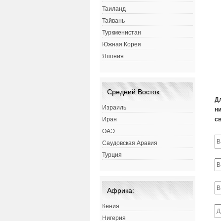
Таиланд
Тайвань
Туркменистан
Южная Корея
Япония
Средний Восток:
Д
Израиль
ни
Иран
св
ОАЭ
Саудовская Аравия
Турция
Африка:
Кения
Нигерия