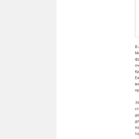
В 
Мо
фа
оч
Кр
Ек
во
п
Эт
ст
д
дл
по
то