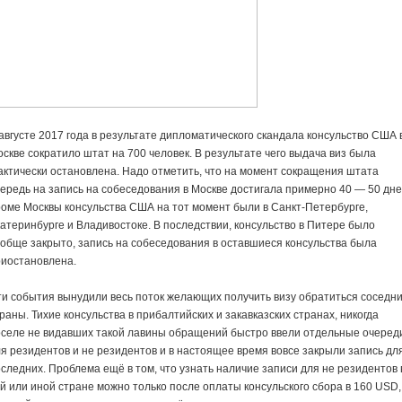
августе 2017 года в результате дипломатического скандала консульство США 
скве сократило штат на 700 человек. В результате чего выдача виз была
ктически остановлена. Надо отметить, что на момент сокращения штата
ередь на запись на собеседования в Москве достигала примерно 40 — 50 дне
оме Москвы консульства США на тот момент были в Санкт-Петербурге,
атеринбурге и Владивостоке. В последствии, консульство в Питере было
обще закрыто, запись на собеседования в оставшиеся консульства была
риостановлена.
и события вынудили весь поток желающих получить визу обратиться соседн
раны. Тихие консульства в прибалтийских и закавказских странах, никогда
оселе не видавших такой лавины обращений быстро ввели отдельные очеред
я резидентов и не резидентов и в настоящее время вовсе закрыли запись дл
следних. Проблема ещё в том, что узнать наличие записи для не резидентов 
й или иной стране можно только после оплаты консульского сбора в 160 USD,