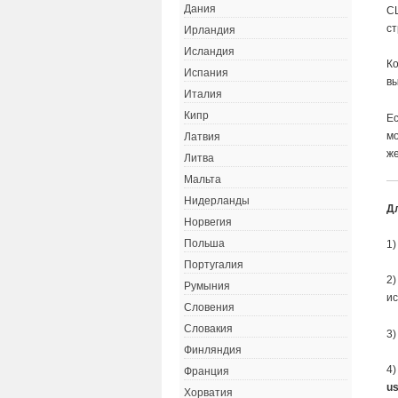
Дания
С
ст
Ирландия
Исландия
Ко
Испания
вы
Италия
Кипр
Ес
мо
Латвия
же
Литва
Мальта
Нидерланды
Д
Норвегия
Польша
1
Португалия
2)
Румыния
и
Словения
Словакия
3)
Финляндия
4)
Франция
u
Хорватия