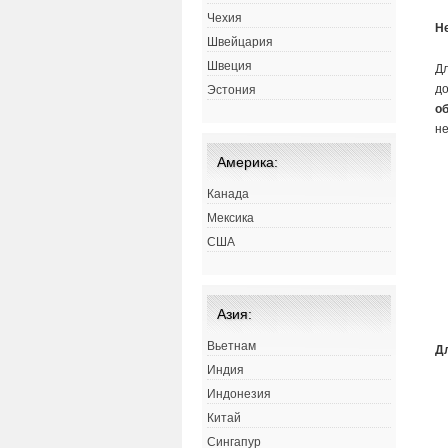
Чехия
Н
Швейцария
Швеция
Д
д
Эстония
о
не
Америка:
Канада
Мексика
США
Азия:
Вьетнам
Д
Индия
Индонезия
Китай
Сингапур