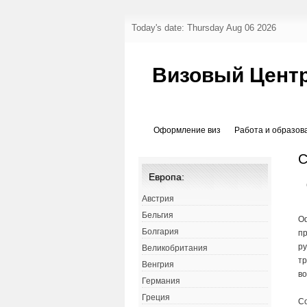
Today's date: Thursday Aug 06 2026
Визовый Центр
Оформление виз
Работа и образов
Европа:
Австрия
Бельгия
О
Болгария
пр
ру
Великобритания
тр
Венгрия
во
Германия
Греция
Со