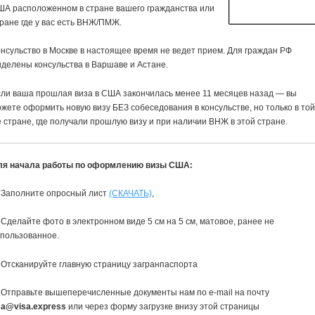
ША расположенном в стране вашего гражданства или
ране где у вас есть ВНЖ/ПМЖ.
нсульство в Москве в настоящее время не ведет прием. Для граждан РФ
делены консульства в Варшаве и Астане.
ли ваша прошлая виза в США закончилась менее 11 месяцев назад — вы
жете оформить новую визу БЕЗ собеседования в консульстве, но только в то
 стране, где получали прошлую визу и при наличии ВНЖ в этой стране.
ля начала работы по оформлению визы США:
) Заполните опросный лист
(СКАЧАТЬ)
,
 Сделайте фото в электронном виде 5 см на 5 см, матовое, ранее не
спользованное.
 Отсканируйте главную страницу загранпаспорта
 Отправьте вышеперечисленные документы нам по e-mail на почту
sa@visa.express
или через форму загрузке внизу этой страницы