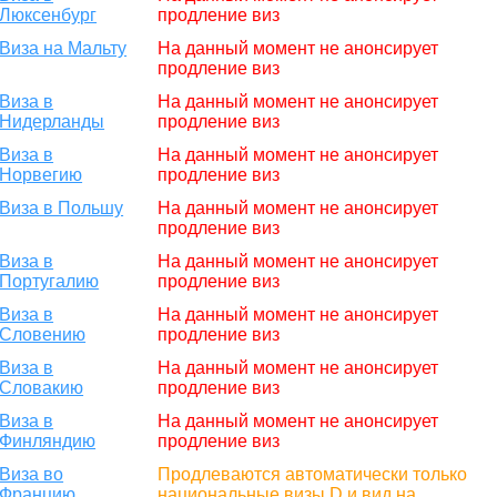
Люксенбург
продление виз
Виза на Мальту
На данный момент не анонсирует
продление виз
Виза в
На данный момент не анонсирует
Нидерланды
продление виз
Виза в
На данный момент не анонсирует
Норвегию
продление виз
Виза в Польшу
На данный момент не анонсирует
продление виз
Виза в
На данный момент не анонсирует
Португалию
продление виз
Виза в
На данный момент не анонсирует
Словению
продление виз
Виза в
На данный момент не анонсирует
Словакию
продление виз
Виза в
На данный момент не анонсирует
Финляндию
продление виз
Виза во
Продлеваются автоматически только
Францию
национальные визы D и вид на