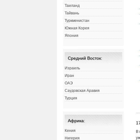
Таиланд
Тайвань
Туркменистан
Южная Корея
Япония
Средний Восток:
Израиль
Иран
ОАЭ
Саудовская Аравия
Турция
Африка:
1
Кения
В 
уж
Нигерия