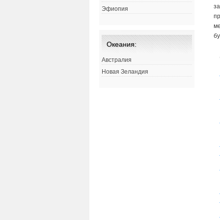
за
Эфиопия
п
м
бу
Океания:
Австралия
Новая Зеландия