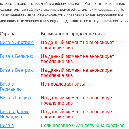
висит от страны, в которую была оформлена виза. Мы подготовили для вас
редварительную таблицу с уже имеющейся официальной информацией. По
ере возобновления работы консульств и появления новой информации мы
дем вносить изменения в таблицу и поддерживать её в актуальном состоянии
Страна
Возможность продление визы
Виза в Австрию
На данный момент не анонсирует
продление виз
Виза в Бельгию
На данный момент не анонсирует
продление виз
Виза в Венгрию
На данный момент не анонсирует
продление виз
Виза в
Не продлевает визы
Германию
Виза в Грецию
На данный момент не анонсирует
продление виз
Виза в Данию,
На данный момент не анонсирует
Исландию
продление виз
Виза в
Если недавно была получена короткая